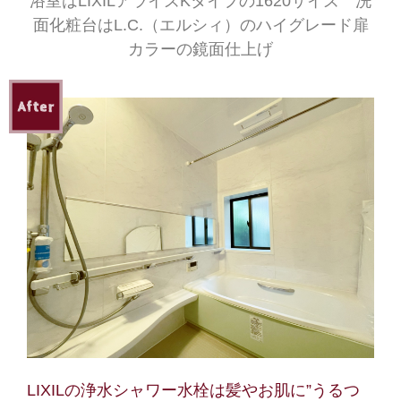
浴室はLIXILアライズKタイプの1620サイズ 洗
面化粧台はL.C.（エルシィ）のハイグレード扉
カラーの鏡面仕上げ
LIXILの浄水シャワー水栓は髪やお肌に”うるつ